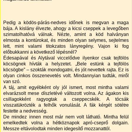
Pedig a ködös-párás-nedves időnek is megvan a maga
bája. A kislány élvezte, ahogy a kicsi cseppek a levegőben
szimatolhatóvá válnak. Nézte, amint a köd halványan
elmosta a kontúrokat, és minden olyan selymes, sejtelmes
lett, mint valami titokzatos lányregény. Vajon ki fog
előbukkanni a következő lépésnél?
Édesapával és Alytával viccelődve ilyenkor csak tejfölös
köcsögnek hívták a helyzetet. „Bele estünk a tejfölös
köcsögbe” – szokták mondogatni, és jót nevettek rajta. Ez is
olyan cinkos összenevetés volt. Mindannyian tudták, miről
van szó.
A táj, amit egyébként oly jól ismert, most mintha valami
elvarázsolt mese díszletévé változott volna. Az ágakon kis
csillagokként ragyogtak a cseppecskék. A tócsák
visszatükrözték a felhők vonulását. A fák kérgét sötétre
festette a nedvesség.
De mindez innen most már nem volt látható. Mintha felül
emelkedtek volna a hétköznapok apró-cseprő dolgain.
Messze eltávolodtak minden idegesítő mozzanattól.