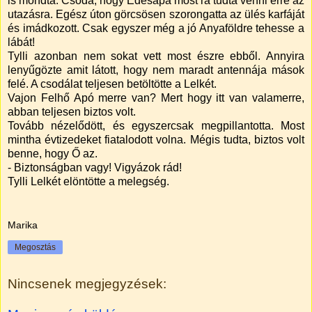
is mondta. Csoda, hogy Édesapa most rá tudta venni erre az
utazásra. Egész úton görcsösen szorongatta az ülés karfáját
és imádkozott. Csak egyszer még a jó Anyaföldre tehesse a
lábát!
Tylli azonban nem sokat vett most észre ebből. Annyira
lenyűgözte amit látott, hogy nem maradt antennája mások
felé. A csodálat teljesen betöltötte a Lelkét.
Vajon Felhő Apó merre van? Mert hogy itt van valamerre,
abban teljesen biztos volt.
Tovább nézelődött, és egyszercsak megpillantotta. Most
mintha évtizedeket fiatalodott volna. Mégis tudta, biztos volt
benne, hogy Ő az.
-
Biztonságban vagy! Vigyázok rád!
Tylli Lelkét elöntötte a melegség.
Marika
Megosztás
Nincsenek megjegyzések: