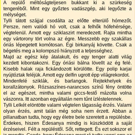
A repülő méltóságteljesen bukkant ki a szürkeség
tengeréből. Mint egy győztes vadászgép, aki legyőzte a
mélységet.
Tylli tátott szájjal csodálta az előtte elterülő hómezőt.
Persze, nem valódi hó volt, csak a felhők hófehérsége,
végtelenül. Amott egy sziklaszirt meredezett. Rajta mintha
egy vártorony tört volna az égre. Messzebb egy szakállas
óriás lépegetett komótosan. Égi birkanyáj követte. Csak a
bégetés meg a kolompszó hiányzott a teljességhez.
Majd az egész kép átalakult, és egy tenger alatti világ
kezdett kibontakozni. Egy óriási bálna lövellt az ég felé.
Kisebb halak raja fickándozott körülötte. Egy polip karjai
nyújtóztak feléjük. Amott egy delfin ugrott épp világrekordot.
Mindenfelé sziklák, és barlangok. Rejtekhelyek és
korallzátonyok. Rózsaszínes-narancsos színű fény öntötte
el az egészet, mintha valami giccs-festő mázolta volna
vászonra. Itt azonban egyáltalán nem tűnt ízléstelennek.
Tylli Lelkét elöntötte valami végtelen tágasság érzés. Valami
olyan érzés, amit talán még soha nem érzett. Abban a
pillanatban tudta, hogy egy életre bele szeretett a repülésbe.
Érdekes, hiszen Édesanya mindig is küszködött a saját
érzéseivel. Félt a repüléstől. Sőt, rettegett. És ezt sokszor el