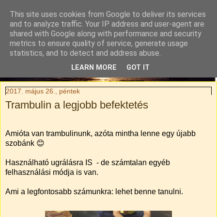
This site uses cookies from Google to deliver its services
Tylli Titkai
and to analyze traffic. Your IP address and user-agent are
shared with Google along with performance and security
metrics to ensure quality of service, generate usage
Családi kaland-regény. Rendhagyó utazási blog.
statistics, and to detect and address abuse.
LEARN MORE
GOT IT
▼
2017. május 26., péntek
Trambulin a legjobb befektetés
Amióta van trambulinunk, azóta mintha lenne egy újabb
szobánk 😊
Használható ugrálásra IS - de számtalan egyéb
felhasználási módja is van.
Ami a legfontosabb számunkra: lehet benne tanulni.