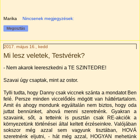
Marika
Nincsenek megjegyzések:
Megosztás
2017. május 16., kedd
Mi lesz veletek, Testvérek?
- Nem akarok leereszkedni a TE SZINTEDRE!
Szavai úgy csaptak, mint az ostor.
Tylli tudta, hogy Danny csak viccnek szánta a mondatot Ben
felé. Persze minden viccelődés mögött van háttértartalom.
Amit és ahogy mondunk egyáltalán nem biztos, hogy oda
juttat bennünket, ahová menni szeretnénk. Gyakran a
szavaink, sőt, a tetteink is pusztán csak RE-akciók a
környezetünk történései által keltett érzéseinkre. Valójában
sokszor még azzal sem vagyunk tisztában, HOVÁ
szeretnénk eljutni, - hát még azzal, HOGYAN mehetünk