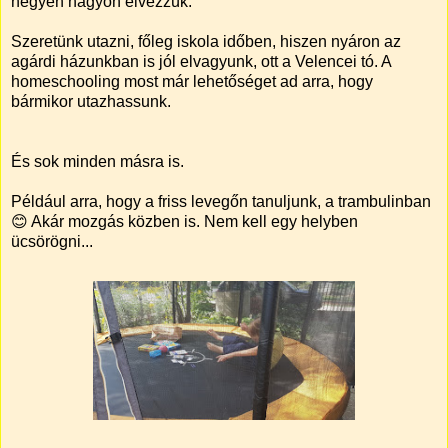
négyen nagyon élvezzük.
Szeretünk utazni, főleg iskola időben, hiszen nyáron az
agárdi házunkban is jól elvagyunk, ott a Velencei tó. A
homeschooling most már lehetőséget ad arra, hogy
bármikor utazhassunk.
És sok minden másra is.
Például arra, hogy a friss levegőn tanuljunk, a trambulinban
😊 Akár mozgás közben is. Nem kell egy helyben
ücsörögni...