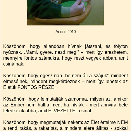
Andris 2010
Köszönöm, hogy állandóan hívnak játszani, és folyton
nyúznak, „Mami, gyere, nézd meg!” – mert így érezhetem,
mennyire fontos számukra, hogy részt vegyek abban, amit
csinálnak.
Köszönöm, hogy egész nap „be nem áll a szájuk”, mindent
elmesélnek, mindent megkérdeznek – mert így lehetek az
Életük FONTOS RÉSZE.
Köszönöm, hogy felmutatják számomra, milyen az, amikor
az Ember nem hallja meg, ha hívják - mert annyira bele
feledkezik abba, amit ÉLVEZETTEL csinál.
Köszönöm, hogy megmutatják nekem: az Élet értelme NEM
a rend rakás, a takarítás, a mindent élére állítás - sokkal