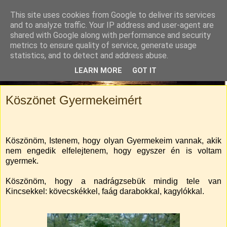
This site uses cookies from Google to deliver its services
Tylli Titkai
and to analyze traffic. Your IP address and user-agent are
shared with Google along with performance and security
metrics to ensure quality of service, generate usage
Családi kaland-regény. Rendhagyó utazási blog.
statistics, and to detect and address abuse.
LEARN MORE
GOT IT
▼
Köszönet Gyermekeimért
Köszönöm, Istenem, hogy olyan Gyermekeim vannak, akik
nem engedik elfelejtenem, hogy egyszer én is voltam
gyermek.
Köszönöm, hogy a nadrágzsebük mindig tele van
Kincsekkel: kövecskékkel, faág darabokkal, kagylókkal.