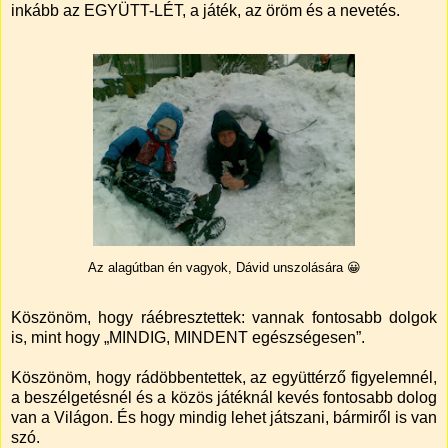
inkább az EGYÜTT-LÉT, a játék, az öröm és a nevetés.
Az alagútban én vagyok, Dávid unszolására 😀
Köszönöm, hogy ráébresztettek: vannak fontosabb dolgok
is, mint hogy „MINDIG, MINDENT egészségesen”.
Köszönöm, hogy rádöbbentettek, az együttérző figyelemnél,
a beszélgetésnél és a közös játéknál kevés fontosabb dolog
van a Világon. És hogy mindig lehet játszani, bármiről is van
szó.