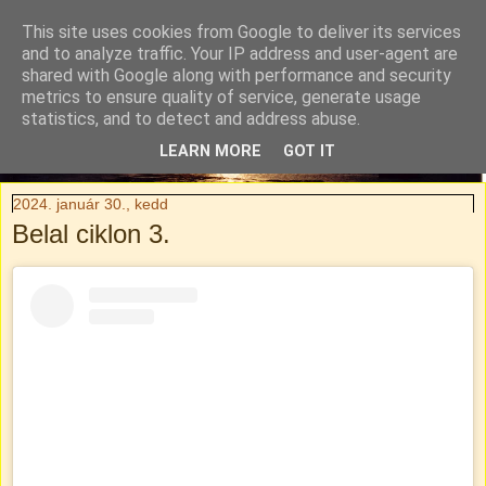
This site uses cookies from Google to deliver its services
Tylli Titkai
and to analyze traffic. Your IP address and user-agent are
shared with Google along with performance and security
metrics to ensure quality of service, generate usage
Családi kaland-regény. Rendhagyó utazási blog.
statistics, and to detect and address abuse.
LEARN MORE
GOT IT
▼
2024. január 30., kedd
Belal ciklon 3.