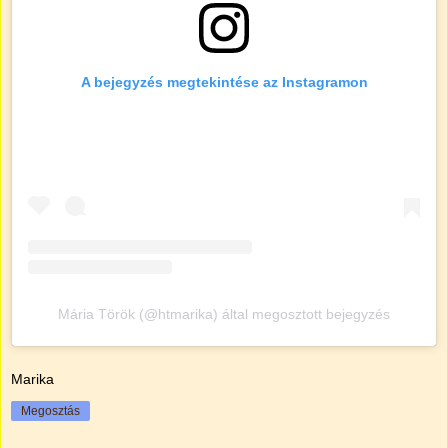
A bejegyzés megtekintése az Instagramon
Mária Török (@htmarika) által megosztott bejegyzés
Marika
Megosztás