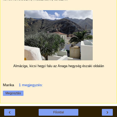
Almáciga, kicsi hegyi falu az Anaga hegység északi oldalán
Marika
1 megjegyzés:
Megosztás
‹
›
Főoldal