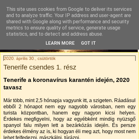
This site uses cookies from Google to deliver its services
Tylli Titkai
and to analyze traffic. Your IP address and user-agent are
shared with Google along with performance and security
metrics to ensure quality of service, generate usage
Családi kaland-regény. Rendhagyó utazási blog.
statistics, and to detect and address abuse.
LEARN MORE
GOT IT
▼
2020. április 30., csütörtök
Tenerife csendes 1. rész
Tenerife a koronavírus karantén idején, 2020
tavasz
Már több, mint 2,5 hónapja vagyunk itt, a szigeten. Ráadásul
ebből 2 hónapot nem egy nagyobb városban, nem egy
turista központban, hanem egy nagyon kicsi helyen.
Érdekes megfigyelni, hogy az egyébként mindig nyüzsgő
spanyol falu milyen lett a bezárkózás idején. És persze
érdekes élmény az is, ki hogyan éli meg azt, hogy most nem
lehet felfedezni, mászkálni, túrázni.