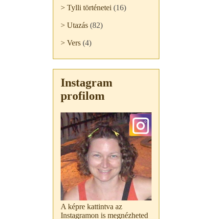
> Tylli történetei
(16)
> Utazás
(82)
> Vers
(4)
Instagram
profilom
A képre kattintva az
Instagramon is megnézheted