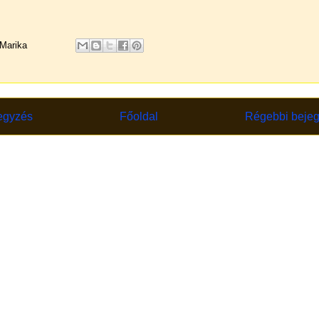
Marika
egyzés
Főoldal
Régebbi beje