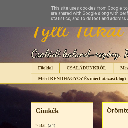
This site uses cookies from Google to 
are shared with Google along with per
Tylli Titkai
statistics, and to detect and address 
Családi kaland-regény. R
Főoldal
CSALÁDUNKRÓL
Mes
Miért RENDHAGYÓ? És miért utazási blog?
Címkék
Örömtel
> Bali
(24)