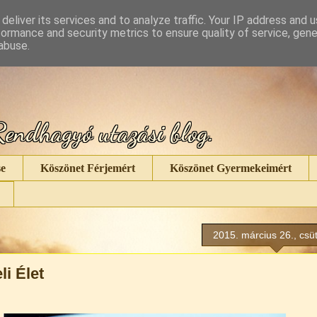
deliver its services and to analyze traffic. Your IP address and 
formance and security metrics to ensure quality of service, gen
abuse.
endhagyó utazási blog.
e
Köszönet Férjemért
Köszönet Gyermekeimért
2015. március 26., csü
i Élet