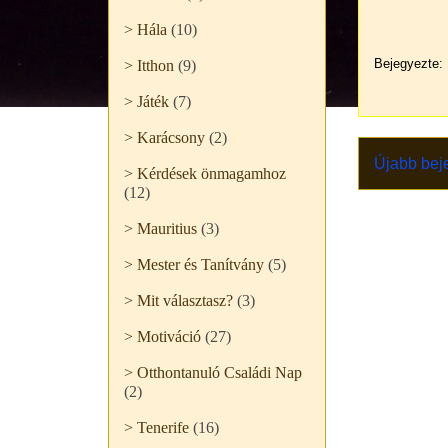
> Hála
(10)
Bejegyezte:
> Itthon
(9)
> Játék
(7)
> Karácsony
(2)
Újabb bej
> Kérdések önmagamhoz
(12)
> Mauritius
(3)
> Mester és Tanítvány
(5)
> Mit választasz?
(3)
> Motiváció
(27)
> Otthontanuló Családi Nap
(2)
> Tenerife
(16)