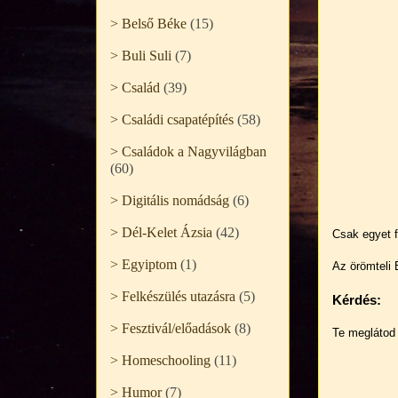
> Belső Béke
(15)
> Buli Suli
(7)
> Család
(39)
> Családi csapatépítés
(58)
> Családok a Nagyvilágban
(60)
> Digitális nomádság
(6)
> Dél-Kelet Ázsia
(42)
Csak egyet f
> Egyiptom
(1)
Az örömteli 
> Felkészülés utazásra
(5)
Kérdés:
> Fesztivál/előadások
(8)
Te meglátod
> Homeschooling
(11)
> Humor
(7)