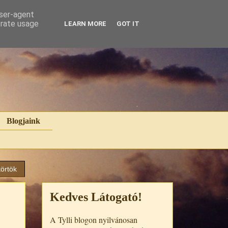
user-agent
erate usage
LEARN MORE
GOT IT
Blogjaink
törtök
Kedves Látogató!
A Tylli blogon nyilvánosan