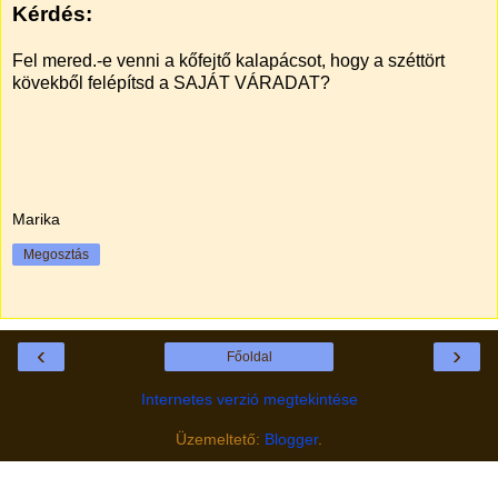
Kérdés:
Fel mered.-e venni a kőfejtő kalapácsot, hogy a széttört
kövekből felépítsd a SAJÁT VÁRADAT?
Marika
Megosztás
‹
›
Főoldal
Internetes verzió megtekintése
Üzemeltető:
Blogger
.