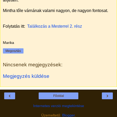
teljesen.
Mintha tőle várnának valami nagyon, de nagyon fontosat.
Folytatás itt:
Találkozás a Mesterrel 2. rész
Marika
Megosztás
Nincsenek megjegyzések:
Megjegyzés küldése
‹
›
Főoldal
Internetes verzió megtekintése
Üzemeltető:
Blogger
.