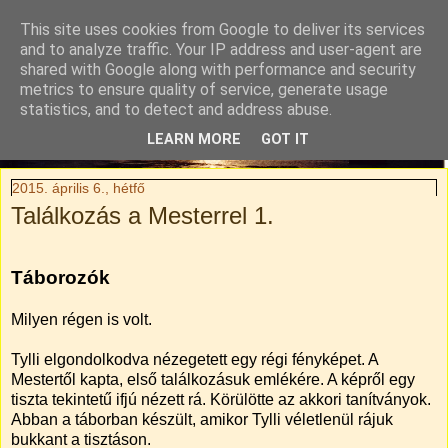
This site uses cookies from Google to deliver its services
Tylli Titkai
and to analyze traffic. Your IP address and user-agent are
shared with Google along with performance and security
metrics to ensure quality of service, generate usage
Családi kaland-regény. Rendhagyó utazási blog.
statistics, and to detect and address abuse.
LEARN MORE
GOT IT
▼
2015. április 6., hétfő
Találkozás a Mesterrel 1.
Táborozók
Milyen régen is volt.
Tylli elgondolkodva nézegetett egy régi fényképet. A
Mestertől kapta, első találkozásuk emlékére. A képről egy
tiszta tekintetű ifjú nézett rá. Körülötte az akkori tanítványok.
Abban a táborban készült, amikor Tylli véletlenül rájuk
bukkant a tisztáson.