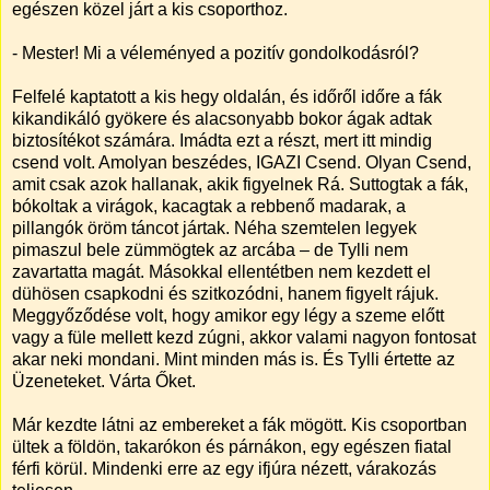
egészen közel járt a kis csoporthoz.
- Mester! Mi a véleményed a pozitív gondolkodásról?
Felfelé kaptatott a kis hegy oldalán, és időről időre a fák
kikandikáló gyökere és alacsonyabb bokor ágak adtak
biztosítékot számára. Imádta ezt a részt, mert itt mindig
csend volt. Amolyan beszédes, IGAZI Csend. Olyan Csend,
amit csak azok hallanak, akik figyelnek Rá. Suttogtak a fák,
bókoltak a virágok, kacagtak a rebbenő madarak, a
pillangók öröm táncot jártak. Néha szemtelen legyek
pimaszul bele zümmögtek az arcába – de Tylli nem
zavartatta magát. Másokkal ellentétben nem kezdett el
dühösen csapkodni és szitkozódni, hanem figyelt rájuk.
Meggyőződése volt, hogy amikor egy légy a szeme előtt
vagy a füle mellett kezd zúgni, akkor valami nagyon fontosat
akar neki mondani. Mint minden más is. És Tylli értette az
Üzeneteket. Várta Őket.
Már kezdte látni az embereket a fák mögött. Kis csoportban
ültek a földön, takarókon és párnákon, egy egészen fiatal
férfi körül. Mindenki erre az egy ifjúra nézett, várakozás