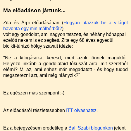
Ma előadáson jártunk...
Zita és Árpi előadásában (
Hogyan utazzuk be a világot
havonta egy minimálbérből?
)
volt egy gondolat, ami nagyon tetszett, és néhány hónappal
ezelőtt nekem is ez segített. Zita egy 68 éves egyedül
bicikli-túrázó hölgy szavait idézte:
"Ne a kifogásokat keresd, mert azok jönnek maguktól.
Helyezd inkább a gondolataid fókuszát arra, mit szeretnél
elérni? Mi az, ami ehhez már megadatott - és hogy tudod
megszerezni azt, ami még hiányzik?"
Ez egészen más szempont :-)
Az előadásról részletesebben
ITT olvashatsz.
Ez a bejegyzésem eredetileg a
Bali Szabi blogunkon
jelent