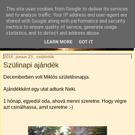
This site uses cookies from Google to deliver its services
Tylli Titkai
and to analyze traffic. Your IP address and user-agent are
shared with Google along with performance and security
metrics to ensure quality of service, generate usage
Családi kaland-regény. Rendhagyó utazási blog.
statistics, and to detect and address abuse.
LEARN MORE
GOT IT
▼
2016. június 23., csütörtök
Szülinapi ajándék
Decemberben volt Miklós születésnapja.
Ajándékként egy utat adtunk Neki.
1 hónap, egyedül oda, ahová menni szeretne. Hogy végre
azt csinálhassa, amit szeretne :-)