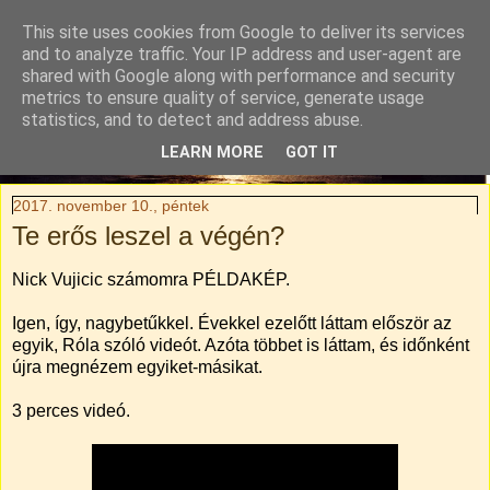
This site uses cookies from Google to deliver its services
Tylli Titkai
and to analyze traffic. Your IP address and user-agent are
shared with Google along with performance and security
metrics to ensure quality of service, generate usage
Családi kaland-regény. Rendhagyó utazási blog.
statistics, and to detect and address abuse.
LEARN MORE
GOT IT
▼
2017. november 10., péntek
Te erős leszel a végén?
Nick Vujicic számomra PÉLDAKÉP.
Igen, így, nagybetűkkel. Évekkel ezelőtt láttam először az
egyik, Róla szóló videót. Azóta többet is láttam, és időnként
újra megnézem egyiket-másikat.
3 perces videó.