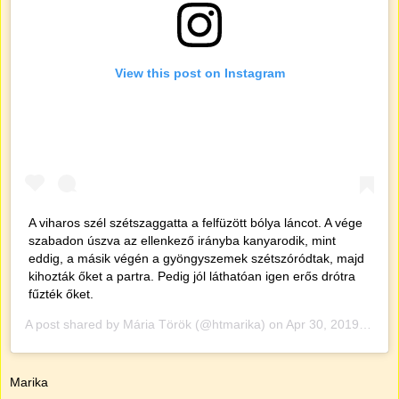
View this post on Instagram
A viharos szél szétszaggatta a felfüzött bólya láncot. A vége
szabadon úszva az ellenkező irányba kanyarodik, mint
eddig, a másik végén a gyöngyszemek szétszóródtak, majd
kihozták őket a partra. Pedig jól láthatóan igen erős drótra
fűzték őket.
A post shared by
Mária Török
(@htmarika) on
Apr 30, 2019 at 7:43am PDT
Marika