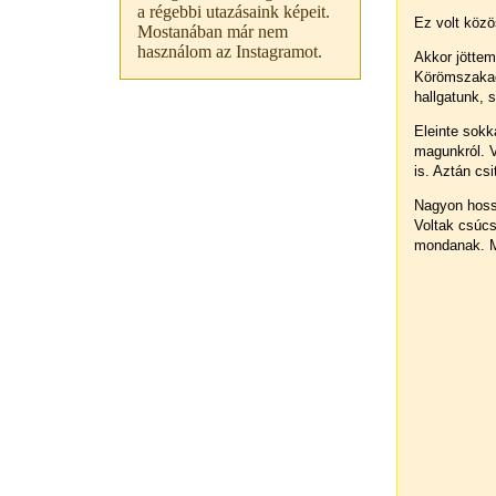
a régebbi utazásaink képeit.
Ez volt közö
Mostanában már nem
használom az Instagramot.
Akkor jöttem 
Körömszakadt
hallgatunk, 
Eleinte sokk
magunkról. 
is. Aztán csi
Nagyon hossz
Voltak csúc
mondanak. M