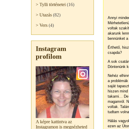
> Tylli történetei
(16)
> Utazás
(82)
Annyi minden
Mérhetetlenü
> Vers
(4)
voltak szakí
akarunk len
bennünket a 
Instagram
Érthető, his
csapda?
profilom
A sok csatár
Döntenünk k
Nehéz elhinn
a problémák 
saját tapasz
hiszen mind 
takarni… De 
magamról. N
voltak. Talá
tudtam volna 
Hálás vagyok
A képre kattintva az
ezen az Úto
Instagramon is megnézheted