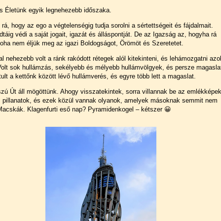
s Életünk egyik legnehezebb időszaka.
rá, hogy az ego a végtelenségig tudja sorolni a sértettségeit és fájdalmait.
áig védi a saját jogait, igazát és álláspontját. De az Igazság az, hogyha rá
soha nem éljük meg az igazi Boldogságot, Örömöt és Szeretetet.
al nehezebb volt a ránk rakódott rétegek alól kitekinteni, és lehámozgatni azo
Volt sok hullámzás, sekélyebb és mélyebb hullámvölgyek, és persze magasla
tult a kettőnk között lévő hullámverés, és egyre több lett a magaslat.
ú Út áll mögöttünk. Ahogy visszatekintek, sorra villannak be az emlékképek
s pillanatok, és ezek közül vannak olyanok, amelyek másoknak semmit nem
acskák. Klagenfurti eső nap? Pyramidenkogel – kétszer 😀