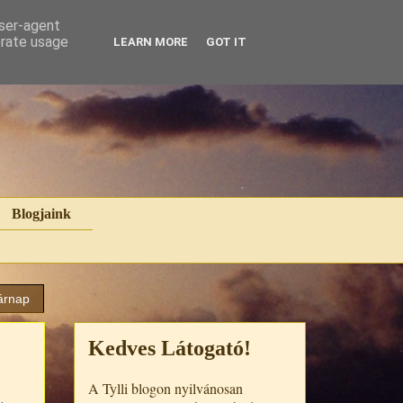
user-agent
erate usage
LEARN MORE
GOT IT
Blogjaink
árnap
Kedves Látogató!
A Tylli blogon nyilvánosan