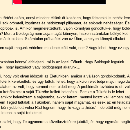
 történt azóta, annyi mindent éltünk át közösen, hogy felsorolni is nehéz len
l sok örömteli, izgalmas és hétköznapi pillanatot, és sok-sok nehézséget. És
tópróbák is. Amikor megmérettettünk, vajon komolyan gondoltuk-e, hogy bol
ni? Mert a Boldogság nem adja magát könnyen, hiszen számtalan béklyó köt
másik oldalra. Számtalan próbatétel van az Úton, amelyen könnyű elbukni.
zen saját magunk védelme mindenekelőtt való, nem? Vagy lehet, hogy ez egy
ozásban könnyű elfelejteni, mi is az Igazi Célunk. Hogy Boldogok legyünk.
ell, hogy igazságot vagy boldogságot akarunk…
i, hogy volt olyan időszak az Életünkben, amikor a váláson gondolkodtunk. 
fölénk kerekedtek, és úgy láttuk, lehet, hogy a külön élet tudja majd megolda
talatom az volt, hogy semmit nem oldott meg. A problémák továbbra is ott vol
a kettőnknek a saját Tükrébe kellett belenézni. Persze a Tükröt is le lehet
amikor belenéztem a sajátomba, akkor láttam, mennyi koszt kell lemosni saj
em Téged láttalak a Tükörben, hanem saját magamat, és ezek az én feladat
n könnyebb lett volna Rád fognom, hogy Te vagy a „hibás” – de ettől még nem
letenni a saját terheimet.
 azért, hogy Te ugyanerre a következtetésre jutottál, és hogy egymást segít
n.