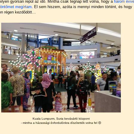
milyen gyorsan repül az idő. Mintha csak tegnap lett volna, hogy a
három évve
szöntőmet megírtam
. El sem hiszem, azóta is mennyi minden történt, és hogy
en régen kezdődött…
Kuala Lumpurm, Suria bevásárló központ
- mintha a házassági évfordulónkra díszítették volna fel 😍