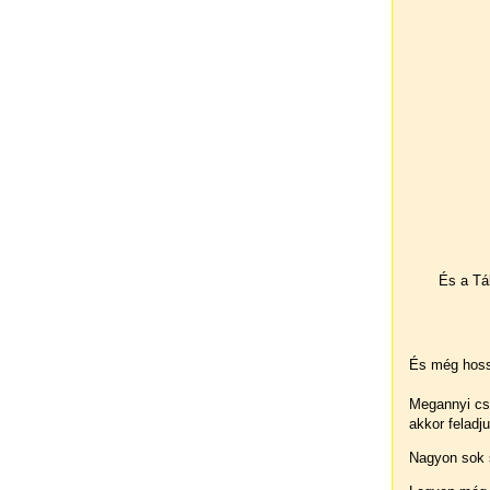
És a Tál
És még hoss
Megannyi cs
akkor feladju
Nagyon sok s