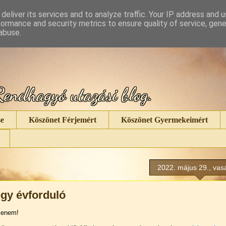
deliver its services and to analyze traffic. Your IP address and 
formance and security metrics to ensure quality of service, gen
abuse.
endhagyó utazási blog.
e
Köszönet Férjemért
Köszönet Gyermekeimért
2022. május 29., vas
egy évforduló
lenem!