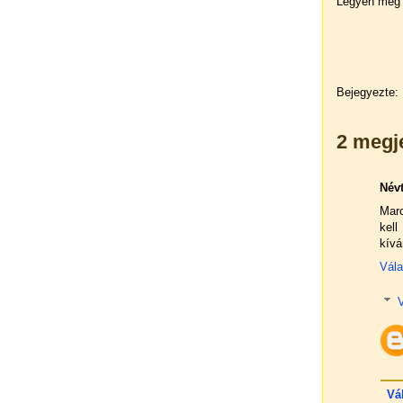
Legyen még s
Bejegyezte:
2 megj
Név
Mar
kel
kívá
Vál
Vá