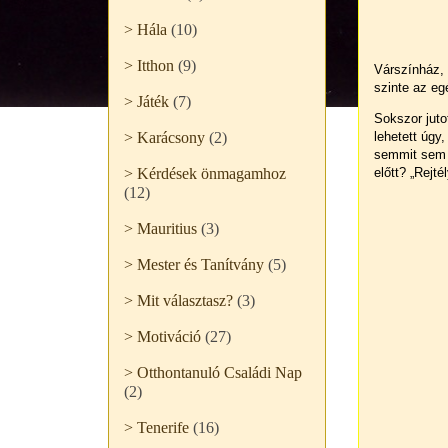
> Hála
(10)
> Itthon
(9)
Várszínház, 
szinte az eg
> Játék
(7)
Sokszor juto
> Karácsony
(2)
lehetett úgy
semmit sem 
> Kérdések önmagamhoz
előtt? „Rejté
(12)
> Mauritius
(3)
> Mester és Tanítvány
(5)
> Mit választasz?
(3)
> Motiváció
(27)
> Otthontanuló Családi Nap
(2)
> Tenerife
(16)