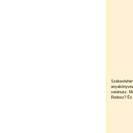
Székesfehérv
anyakönyvez
varánusz. M
Rodosz? És 