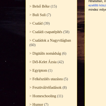
Hihetetlen, 
ezelőtti kö
> Belső Béke
(15)
mindez mily
> Buli Suli
(7)
> Család
(39)
> Családi csapatépítés
(58)
> Családok a Nagyvilágban
(60)
> Digitális nomádság
(6)
> Dél-Kelet Ázsia
(42)
> Egyiptom
(1)
> Felkészülés utazásra
(5)
> Fesztivál/előadások
(8)
> Homeschooling
(11)
> Humor
(7)