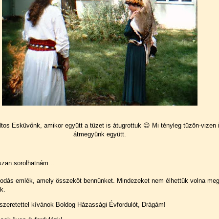
tos Esküvőnk, amikor együtt a tüzet is átugrottuk 😊 Mi tényleg tüzön-vizen 
átmegyünk együtt.
zan sorolhatnám...
odás emlék, amely összeköt bennünket. Mindezeket nem élhettük volna meg
k.
zeretettel kívánok Boldog Házassági Évfordulót, Drágám!