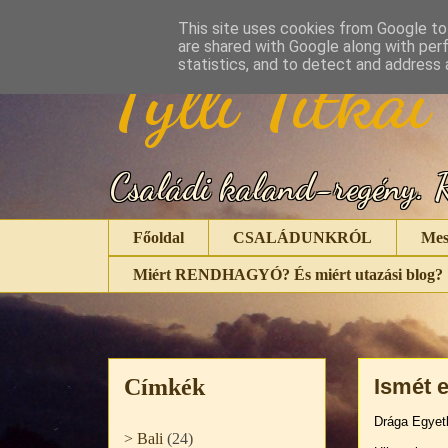
This site uses cookies from Google to 
are shared with Google along with per
Tylli Titkai
statistics, and to detect and address 
Családi kaland-regény. R
Főoldal
CSALÁDUNKRÓL
Mes
Miért RENDHAGYÓ? És miért utazási blog?
Címkék
Ismét 
Drága Egyet
> Bali
(24)