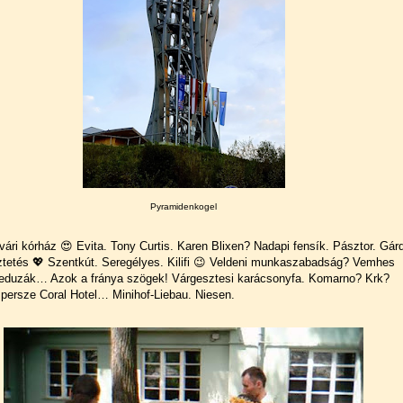
Pyramidenkogel
ári kórház 😍 Evita. Tony Curtis. Karen Blixen? Nadapi fensík. Pásztor. Gár
tetés 💖 Szentkút. Seregélyes. Kilifi 😉 Veldeni munkaszabadság? Vemhes
eduzák… Azok a fránya szögek! Várgesztesi karácsonyfa. Komarno? Krk?
persze Coral Hotel… Minihof-Liebau. Niesen.