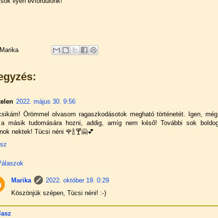
ok ilyen évfordulónk!
Marika
egyzés:
telen
2022. május 30. 9:56
csikám! Örömmel olvasom ragaszkodásotok megható történetét. Igen, mé
l a másik tudomására hozni, addig, amíg nem késő! További sok boldo
nok nektek! Tücsi néni 🌹🍾🍸🤗💕
asz
Válaszok
Marika
2022. október 19. 0:29
Köszönjük szépen, Tücsi néni! :-)
lasz