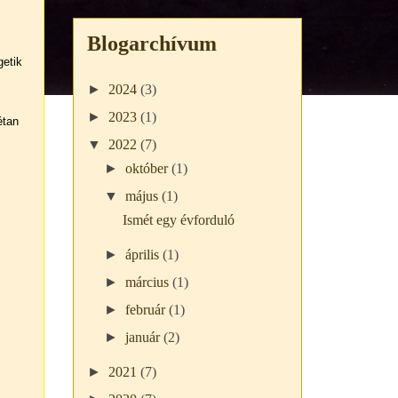
Blogarchívum
getik
►
2024
(3)
►
2023
(1)
étan
▼
2022
(7)
►
október
(1)
▼
május
(1)
Ismét egy évforduló
►
április
(1)
►
március
(1)
►
február
(1)
►
január
(2)
►
2021
(7)