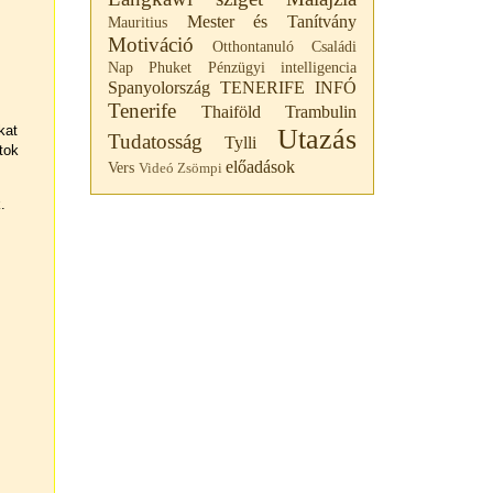
Mester és Tanítvány
Mauritius
Motiváció
Otthontanuló Családi
Nap
Phuket
Pénzügyi intelligencia
Spanyolország
TENERIFE INFÓ
Tenerife
Thaiföld
Trambulin
kat
Utazás
Tudatosság
Tylli
tok
előadások
Vers
Videó
Zsömpi
.