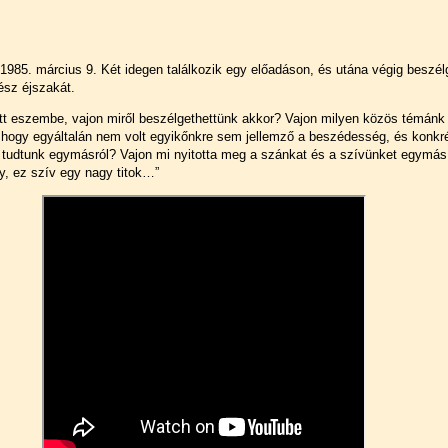
1985. március 9. Két idegen találkozik egy előadáson, és utána végig beszél
ész éjszakát.
tt eszembe, vajon miről beszélgethettünk akkor? Vajon milyen közös témánk
, hogy egyáltalán nem volt egyikőnkre sem jellemző a beszédesség, és konkr
tudtunk egymásról? Vajon mi nyitotta meg a szánkat és a szívünket egymás
ly, ez szív egy nagy titok…”