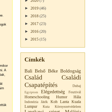
►
2020
(7)
►
2019
(46)
ne.
►
2018
(25)
►
2017
(23)
dogok
►
2016
(20)
►
2015
(15)
Címkék
Amikor
ni. A
Bali
Belső Béke
Boldogság
tak,
Család
Családi
Csapatépítés
át
Dubaj
aim
Elégedettség
Fesztivál
Egyiptom
Homeschooling
Humor
Hála
Koh Lanta
Kuala
Indonézia
Játék
ettük
Lumpur
Kuta
Környezetvédelem
Langkawi sziget
Malájzia