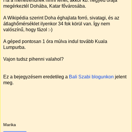
Ha a menetrendnek hinni lehet, akkor kb. negyed órája
megérkeztél Dohába, Katar fővárosába.
A Wikipédia szerint Doha éghajlata forró, sivatagi, és az
átlaghőmérséklet ilyenkor 34 fok körül van. Így nem
valószínű, hogy fázol :-)
A géped pontosan 1 óra múlva indul tovább Kuala
Lumpurba.
Vajon tudsz pihenni valahol?
Ez a bejegyzésem eredetileg a
Bali Szabi blogunkon
jelent
meg.
Marika