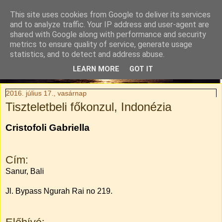
This site uses cookies from Google to deliver its services
Tylli Titkai
and to analyze traffic. Your IP address and user-agent are
shared with Google along with performance and security
metrics to ensure quality of service, generate usage
Családi kaland-regény. Rendhagyó utazási blog.
statistics, and to detect and address abuse.
LEARN MORE
GOT IT
▼
2016. július 17., vasárnap
Tiszteletbeli főkonzul, Indonézia
Cristofoli Gabriella
Cím:
Sanur, Bali
Jl. Bypass Ngurah Rai no 219.