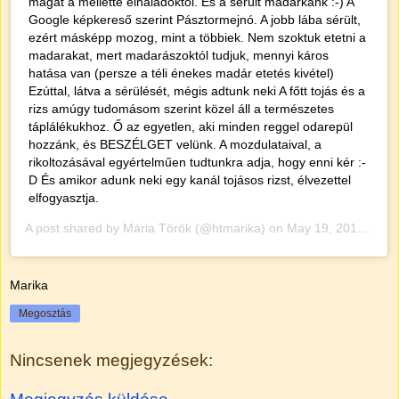
magát a mellette elhaladóktól. És a sérült madárkánk :-) A
Google képkereső szerint Pásztormejnó. A jobb lába sérült,
ezért másképp mozog, mint a többiek. Nem szoktuk etetni a
madarakat, mert madarászoktól tudjuk, mennyi káros
hatása van (persze a téli énekes madár etetés kivétel)
Ezúttal, látva a sérülését, mégis adtunk neki A főtt tojás és a
rizs amúgy tudomásom szerint közel áll a természetes
táplálékukhoz. Ő az egyetlen, aki minden reggel odarepül
hozzánk, és BESZÉLGET velünk. A mozdulataival, a
rikoltozásával egyértelműen tudtunkra adja, hogy enni kér :-
D És amikor adunk neki egy kanál tojásos rizst, élvezettel
elfogyasztja.
A post shared by
Mária Török
(@htmarika) on
May 19, 2019 at 10:49am PDT
Marika
Megosztás
Nincsenek megjegyzések: