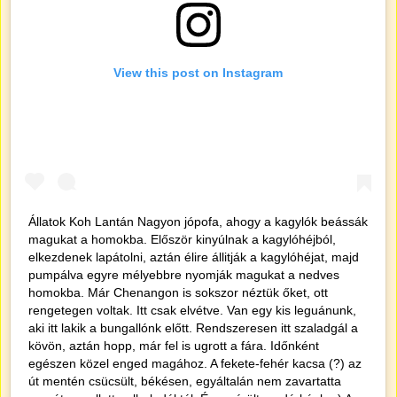
View this post on Instagram
Állatok Koh Lantán Nagyon jópofa, ahogy a kagylók beássák
magukat a homokba. Először kinyúlnak a kagylóhéjból,
elkezdenek lapátolni, aztán élire állitják a kagylóhéjat, majd
pumpálva egyre mélyebbre nyomják magukat a nedves
homokba. Már Chenangon is sokszor néztük őket, ott
rengetegen voltak. Itt csak elvétve. Van egy kis leguánunk,
aki itt lakik a bungallónk előtt. Rendszeresen itt szaladgál a
kövön, aztán hopp, már fel is ugrott a fára. Időnként
egészen közel enged magához. A fekete-fehér kacsa (?) az
út mentén csücsült, békésen, egyáltalán nem zavartatta