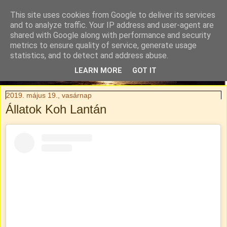
This site uses cookies from Google to deliver its services
Tylli Titkai
and to analyze traffic. Your IP address and user-agent are
shared with Google along with performance and security
metrics to ensure quality of service, generate usage
Családi kaland-regény. Rendhagyó utazási blog.
statistics, and to detect and address abuse.
LEARN MORE
GOT IT
▼
2019. május 19., vasárnap
Állatok Koh Lantán