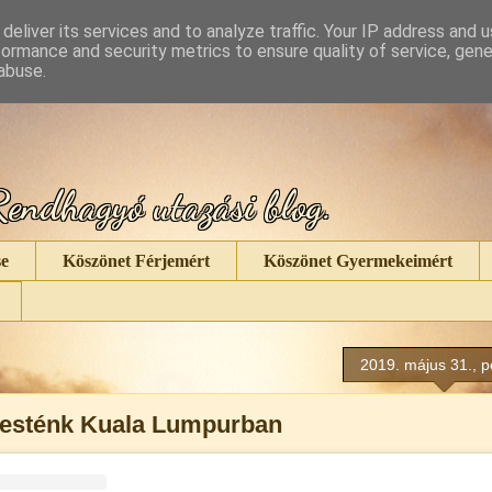
deliver its services and to analyze traffic. Your IP address and 
formance and security metrics to ensure quality of service, gen
abuse.
endhagyó utazási blog.
e
Köszönet Férjemért
Köszönet Gyermekeimért
2019. május 31., p
 esténk Kuala Lumpurban