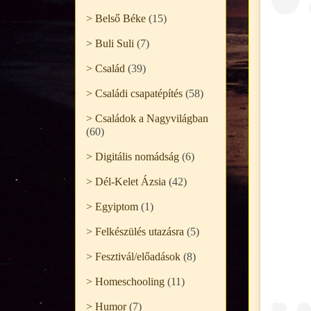
> Belső Béke
(15)
> Buli Suli
(7)
> Család
(39)
> Családi csapatépítés
(58)
> Családok a Nagyvilágban
(60)
> Digitális nomádság
(6)
> Dél-Kelet Ázsia
(42)
> Egyiptom
(1)
> Felkészülés utazásra
(5)
> Fesztivál/előadások
(8)
> Homeschooling
(11)
> Humor
(7)