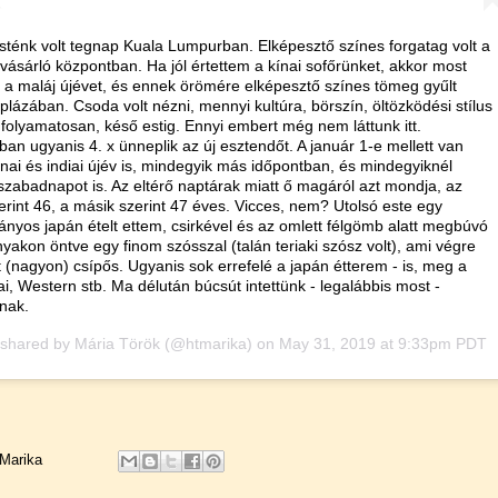
sténk volt tegnap Kuala Lumpurban. Elképesztő színes forgatag volt a
vásárló központban. Ha jól értettem a kínai sofőrünket, akkor most
 a maláj újévet, és ennek örömére elképesztő színes tömeg gyűlt
plázában. Csoda volt nézni, mennyi kultúra, börszín, öltözködési stílus
t folyamatosan, késő estig. Ennyi embert még nem láttunk itt.
ban ugyanis 4. x ünneplik az új esztendőt. A január 1-e mellett van
ínai és indiai újév is, mindegyik más időpontban, és mindegyiknél
zabadnapot is. Az eltérő naptárak miatt ő magáról azt mondja, az
erint 46, a másik szerint 47 éves. Vicces, nem? Utolsó este egy
yos japán ételt ettem, csirkével és az omlett félgömb alatt megbúvó
 nyakon öntve egy finom szósszal (talán teriaki szósz volt), ami végre
 (nagyon) csípős. Ugyanis sok errefelé a japán étterem - is, meg a
hai, Western stb. Ma délután búcsút intettünk - legalábbis most -
nak.
 shared by
Mária Török
(@htmarika) on
May 31, 2019 at 9:33pm PDT
Marika