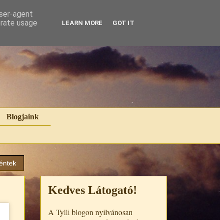
user-agent
erate usage
LEARN MORE
GOT IT
Blogjaink
éntek
Kedves Látogató!
A Tylli blogon nyilvánosan