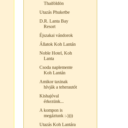
Thaiföldön
Utazás Phuketbe
D.R. Lanta Bay
Resort
Éjszakai vándorok
Állatok Koh Lantán
Noble Hotel, Koh
Lanta
Csoda naplemente
Koh Lantán
Amikor taxinak
hívják a teherautót
Kishajóval
érkezünk...
A kompon is
megáztunk :-))))
Utazás Koh Lantára