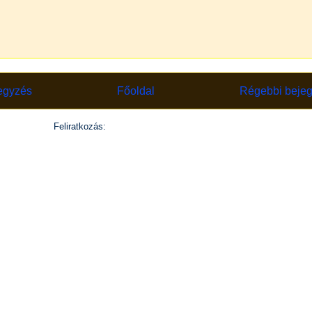
egyzés
Főoldal
Régebbi beje
Feliratkozás:
Megjegyzések küldése (Atom)