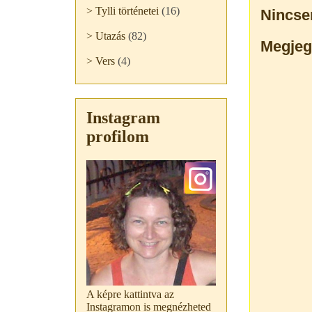
> Tylli történetei
(16)
Nincse
> Utazás
(82)
Megjeg
> Vers
(4)
Instagram
profilom
A képre kattintva az
Instagramon is megnézheted