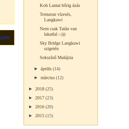
Koh Lantai bőrig ázás
Temurun vízesés,
Langkawi
Nem csak Tatán van
lakatfal :-)))
gyzés
Sky Bridge Langkawi
szigetén
Sokszínű Malájzia
►
április
(14)
►
március
(12)
►
2018
(25)
►
2017
(23)
►
2016
(20)
►
2015
(15)