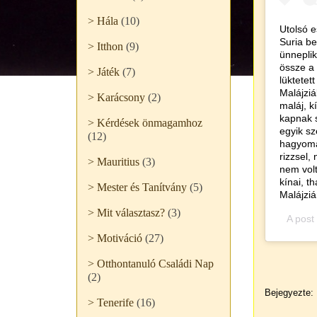
> Hála
(10)
Utolsó e
Suria be
> Itthon
(9)
ünneplik
össze a 
> Játék
(7)
lüktetet
Malájziá
> Karácsony
(2)
maláj, k
kapnak s
> Kérdések önmagamhoz
egyik sz
(12)
hagyomán
rizzsel,
> Mauritius
(3)
nem volt
kínai, t
> Mester és Tanítvány
(5)
Malájziá
> Mit választasz?
(3)
A post
> Motiváció
(27)
> Otthontanuló Családi Nap
(2)
Bejegyezte:
> Tenerife
(16)