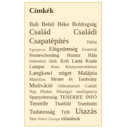
Címkék
Bali
Belső Béke
Boldogság
Család
Családi
Csapatépítés
Dubaj
Elégedettség
Fesztivál
Egyiptom
Homeschooling
Humor
Hála
Koh Lanta
Kuala
Indonézia
Játék
Lumpur
Kuta
Környezetvédelem
Langkawi sziget
Malájzia
Mester és Tanítvány
Mauritius
Motiváció
Otthontanuló Családi
Nap
Phuket
Pénzügyi intelligencia
Spanyolország
TENERIFE INFÓ
Tenerife
Thaiföld
Trambulin
Utazás
Tudatosság
Tylli
előadások
Vers
Videó
Zsömpi