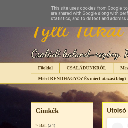
This site uses cookies from Google to 
are shared with Google along with per
Tylli Titkai
statistics, and to detect and address 
Családi kaland-regény. R
Főoldal
CSALÁDUNKRÓL
Mes
Miért RENDHAGYÓ? És miért utazási blog?
Címkék
Utolsó
> Bali
(24)