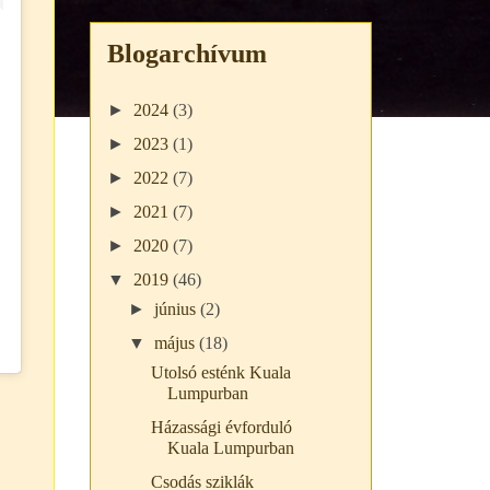
Blogarchívum
►
2024
(3)
►
2023
(1)
►
2022
(7)
►
2021
(7)
►
2020
(7)
▼
2019
(46)
►
június
(2)
▼
május
(18)
Utolsó esténk Kuala
Lumpurban
Házassági évforduló
Kuala Lumpurban
Csodás sziklák