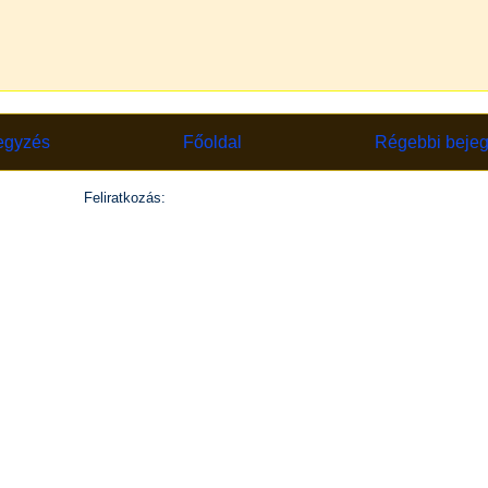
egyzés
Főoldal
Régebbi beje
Feliratkozás:
Megjegyzések küldése (Atom)