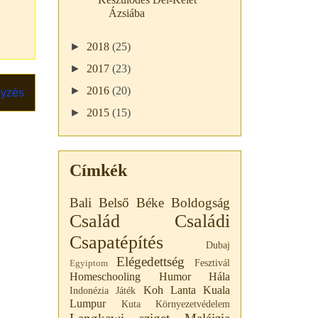
Ázsiába
►
2018
(25)
►
2017
(23)
►
2016
(20)
gyzés
►
2015
(15)
Címkék
Bali
Belső Béke
Boldogság
Család
Családi
Csapatépítés
Dubaj
Elégedettség
Fesztivál
Egyiptom
Homeschooling
Humor
Hála
Koh Lanta
Kuala
Indonézia
Játék
Lumpur
Kuta
Környezetvédelem