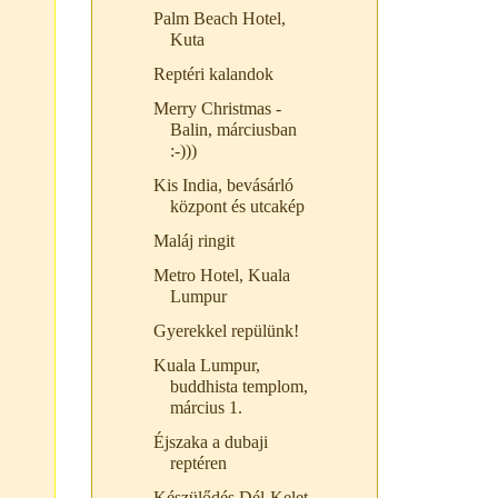
Palm Beach Hotel,
Kuta
Reptéri kalandok
Merry Christmas -
Balin, márciusban
:-)))
Kis India, bevásárló
központ és utcakép
Maláj ringit
Metro Hotel, Kuala
Lumpur
Gyerekkel repülünk!
Kuala Lumpur,
buddhista templom,
március 1.
Éjszaka a dubaji
reptéren
Készülődés Dél-Kelet