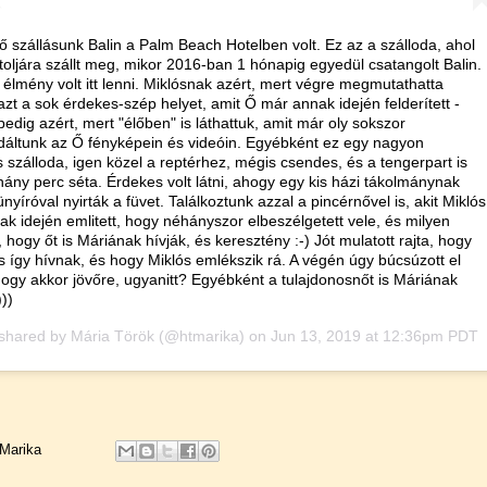
ő szállásunk Balin a Palm Beach Hotelben volt. Ez az a szálloda, ahol
toljára szállt meg, mikor 2016-ban 1 hónapig egyedül csatangolt Balin.
élmény volt itt lenni. Miklósnak azért, mert végre megmutathatta
zt a sok érdekes-szép helyet, amit Ő már annak idején felderített -
edig azért, mert "élőben" is láthattuk, amit már oly sokszor
áltunk az Ő fényképein és videóin. Egyébként ez egy nagyon
 szálloda, igen közel a reptérhez, mégis csendes, és a tengerpart is
ány perc séta. Érdekes volt látni, ahogy egy kis házi tákolmánynak
ünyíróval nyirták a füvet. Találkoztunk azzal a pincérnővel is, akit Miklós
k idején emlitett, hogy néhányszor elbeszélgetett vele, és milyen
 hogy őt is Máriának hívják, és keresztény :-) Jót mulatott rajta, hogy
 így hívnak, és hogy Miklós emlékszik rá. A végén úgy búcsúzott el
hogy akkor jövőre, ugyanitt? Egyébként a tulajdonosnőt is Máriának
)))
 shared by
Mária Török
(@htmarika) on
Jun 13, 2019 at 12:36pm PDT
Marika