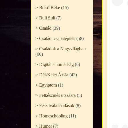
> Belső Béke
(15)
> Buli Suli
(7)
> Család
(39)
> Családi csapatépítés
(58)
> Családok a Nagyvilágban
(60)
> Digitális nomádság
(6)
> Dél-Kelet Ázsia
(42)
> Egyiptom
(1)
> Felkészülés utazásra
(5)
> Fesztivál/előadások
(8)
> Homeschooling
(11)
> Humor
(7)