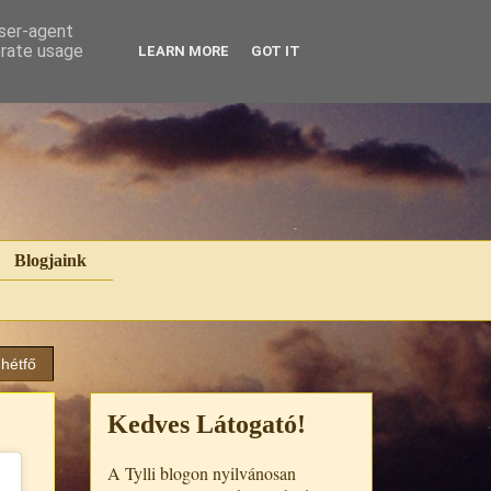
user-agent
erate usage
LEARN MORE
GOT IT
Blogjaink
 hétfő
Kedves Látogató!
A Tylli blogon nyilvánosan