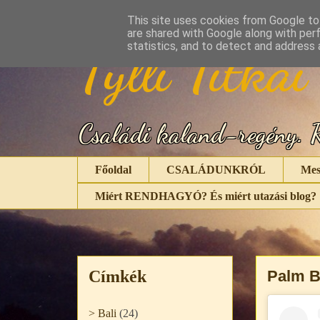
This site uses cookies from Google to 
are shared with Google along with per
Tylli Titkai
statistics, and to detect and address 
Családi kaland-regény. R
Főoldal
CSALÁDUNKRÓL
Mes
Miért RENDHAGYÓ? És miért utazási blog?
Címkék
Palm B
> Bali
(24)