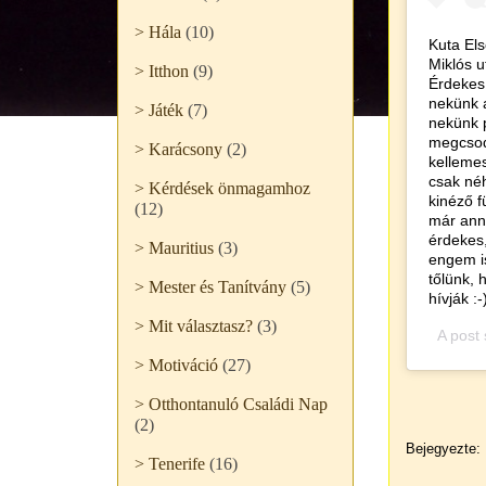
> Hála
(10)
Kuta Els
Miklós u
> Itthon
(9)
Érdekes 
nekünk a
> Játék
(7)
nekünk p
megcsod
> Karácsony
(2)
kellemes
csak néh
> Kérdések önmagamhoz
kinéző f
(12)
már anna
érdekes,
> Mauritius
(3)
engem is
tőlünk, 
> Mester és Tanítvány
(5)
hívják :-
> Mit választasz?
(3)
A post
> Motiváció
(27)
> Otthontanuló Családi Nap
(2)
Bejegyezte:
> Tenerife
(16)