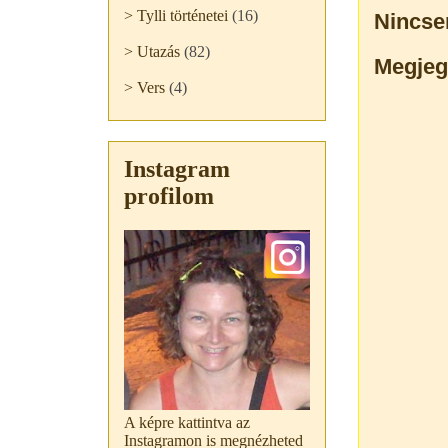
> Tylli történetei
(16)
Nincse
> Utazás
(82)
Megjeg
> Vers
(4)
Instagram
profilom
A képre kattintva az
Instagramon is megnézheted