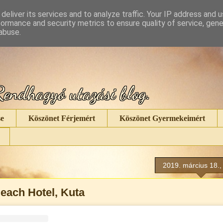
deliver its services and to analyze traffic. Your IP address and 
formance and security metrics to ensure quality of service, gen
abuse.
endhagyó utazási blog.
e
Köszönet Férjemért
Köszönet Gyermekeimért
2019. március 18.,
each Hotel, Kuta